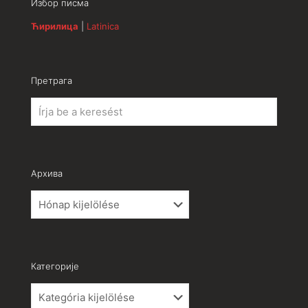
Избор писма
Ћирилица
|
Latinica
Претрага
Архива
Архива
Категорије
Категорије