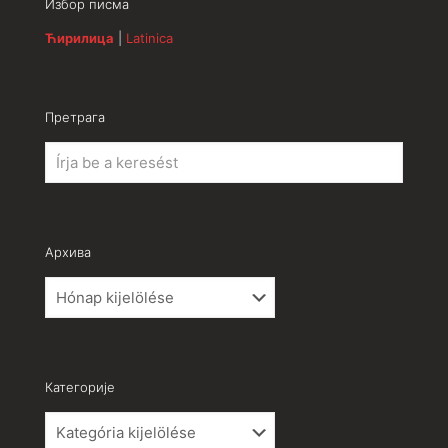
Избор писма
Ћирилица
|
Latinica
Претрага
Архива
Архива
Категорије
Категорије