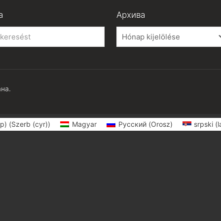
а
Архива
Архива
на.
р)
(
Szerb (cyr)
)
Magyar
Русский
(
Orosz
)
srpski (l