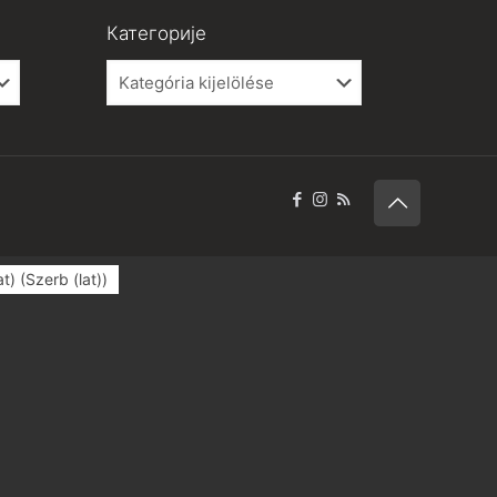
Категорије
Категорије
at)
(
Szerb (lat)
)