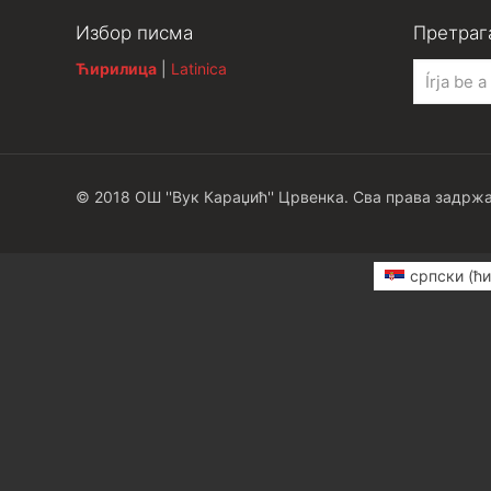
Избор писма
Претраг
Ћирилица
|
Latinica
© 2018 ОШ ''Вук Караџић'' Црвенка. Сва права задржа
српски (ћи