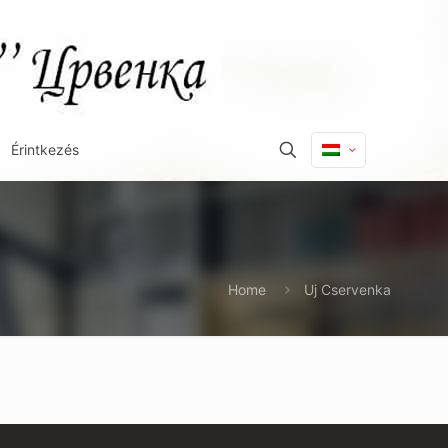
Érintkezés
Home
Uj Cservenka