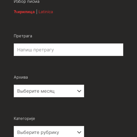
Избор писма
Ћирилица
|
Latinica
Претрага
Архива
Архива
Категорије
Категорије