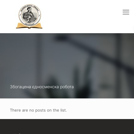
Збогацена єдносменска робота
There are no posts on the list.