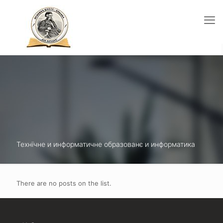
Технїчне и информатичне образованє и информатика
There are no posts on the list.