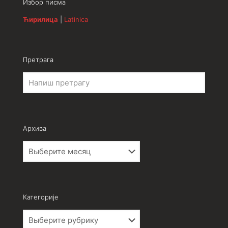
Избор писма
Ћирилица
|
Latinica
Претрага
Архива
Архива
Категорије
Категорије