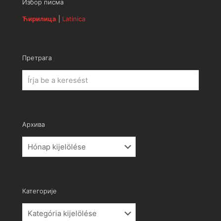
Избор писма
Ћирилица
|
Latinica
Претрага
Архива
Архива
Категорије
Категорије