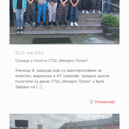
22. мај 2023.
Осмаци у посети СТШ „Михајло Пупин“
Ученици 8. разреда који су заинтересовани за
електро, машинске и ИТ смерове средње школе
посетили су данас СТШ „Михајло Пупин“ у Кули.
Заједно са
[…]
Опширније