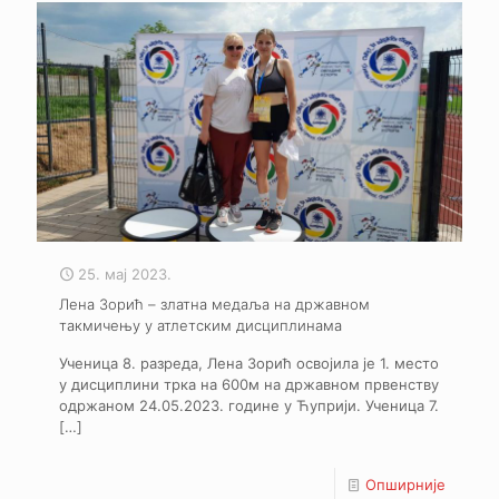
25. мај 2023.
Лена Зорић – златна медаља на државном
такмичењу у атлетским дисциплинама
Ученица 8. разреда, Лена Зорић освојила је 1. место
у дисциплини трка на 600м на државном првенству
одржаном 24.05.2023. године у Ћуприји. Ученица 7.
[…]
Опширније