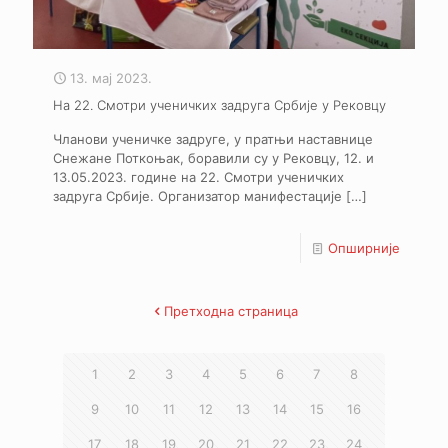
13. мај 2023.
На 22. Смотри ученичких задруга Србије у Рековцу
Чланови ученичке задруге, у пратњи наставнице
Снежане Поткоњак, боравили су у Рековцу, 12. и
13.05.2023. године на 22. Смотри ученичких
задруга Србије. Организатор манифестације
[…]
Опширније
Претходна страница
1
2
3
4
5
6
7
8
9
10
11
12
13
14
15
16
17
18
19
20
21
22
23
24