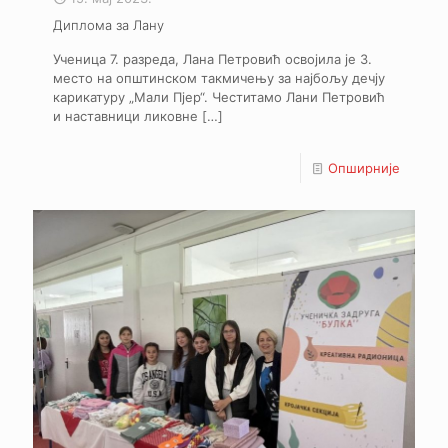
Диплома за Лану
Ученица 7. разреда, Лана Петровић освојила је 3.
место на општинском такмичењу за најбољу дечју
карикатуру „Мали Пјер“. Честитамо Лани Петровић
и наставници ликовне
[…]
Опширније