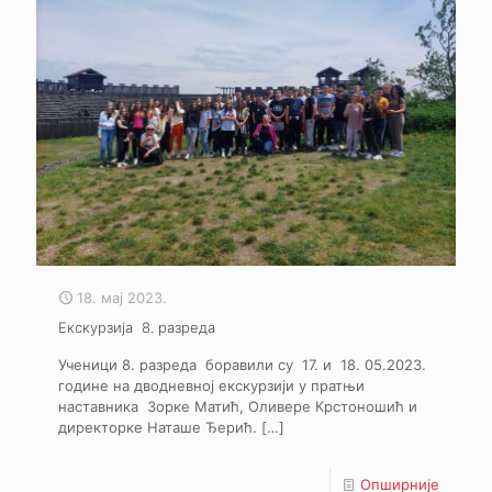
18. мај 2023.
Екскурзија 8. разреда
Ученици 8. разреда боравили су 17. и 18. 05.2023.
године на дводневној екскурзији у пратњи
наставника Зорке Матић, Оливере Крстоношић и
директорке Наташе Ђерић.
[…]
Опширније