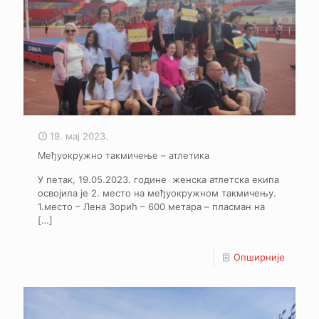
19. мај 2023.
Међуокружно такмичење – атлетика
У петак, 19.05.2023. године женска атлетска екипа
освојила је 2. место на међуокружном такмичењу.
1.место – Лена Зорић – 600 метара – пласман на
[…]
Опширније