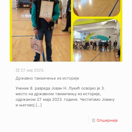
27. мај 2023.
Државно такмичење из историје
Ученик 8. разреда Јован Н. Лукић освојио је 3.
место на државном такмичењу из историје,
одржаном 27. маја 2023. године. Честитамо Јовану
и његовој
[…]
Опширније