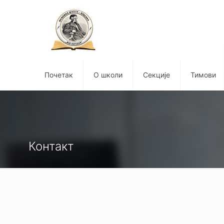
Почетак
О школи
Секције
Тимови
Контакт