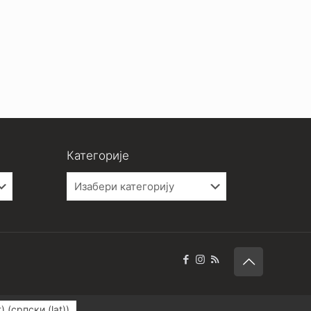
Категорије
Категорије
t)
(
српски (lat)
)