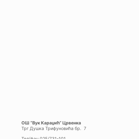
ОШ “Вук Караџић“ Црвенка
Трг Душка Трифуновића бр. 7
Тел/фаџ 025/731-101