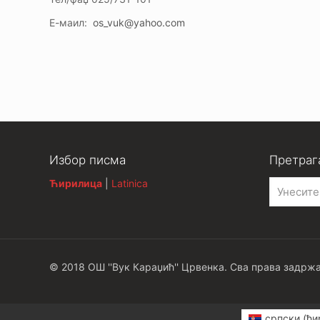
Е-маил:
os_vuk@yahoo.com
Избор писма
Претраг
Ћирилица
|
Latinica
© 2018 ОШ ''Вук Караџић'' Црвенка. Сва права задржа
српски (ћи