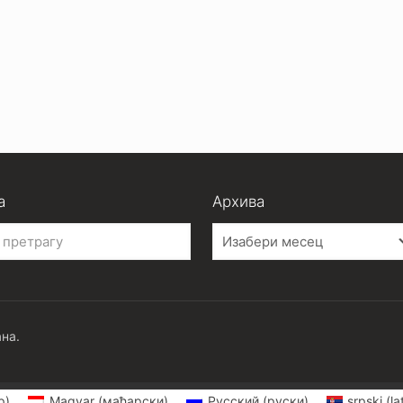
а
Архива
Архива
на.
р)
Magyar
(
мађарски
)
Русский
(
руски
)
srpski (la