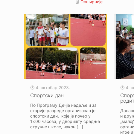
Опширније
4. октобар 2023.
4. 
Спортски дан
Спор
роди
По Програму Дечје недеље и за
старије разреде организован је
Данаш
спортски дан, које је почео у
и дру
17.00 часова, у дворишту средње
„мало
стручне школе, након
[…]
органи
игре и