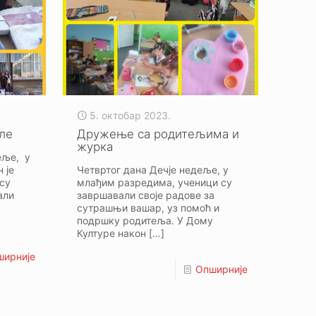
5. октобар 2023.
ле
Дружење са родитељима и
журка
еље, у
 је
Четвртог дана Дечје недеље, у
су
млађим разредима, ученици су
али
завршавали своје радове за
сутрашњи вашар, уз помоћ и
подршку родитеља. У Дому
Културе након
[…]
ширније
Опширније