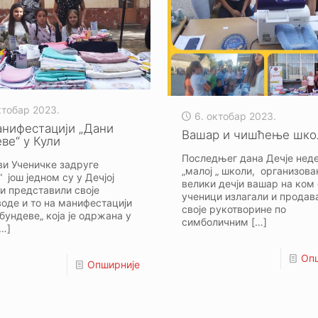
октобар 2023.
6. октобар 2023.
анифестацији „Дани
Вашар и чишћење шко
ве“ у Кули
Последњег дана Дечје нед
ви Ученичке задругe
„малој „ школи, организован
“ још једном су у Дечјој
велики дечји вашар на ком 
и представили своје
ученици излагали и продав
оде и то на манифестацији
своје рукотворине по
бундеве„ која је одржана у
симболичним
[…]
…]
Оп
Опширније