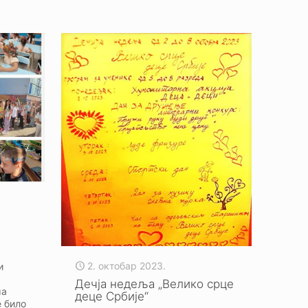
2. октобар 2023.
и
Дечја недеља „Велико срце
ма
деце Србије“
је било