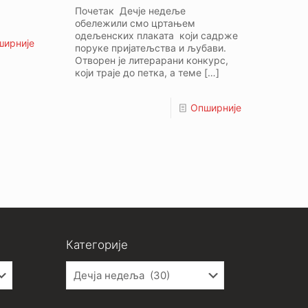
Почетак Дечје недеље
обележили смо цртањем
одељенских плаката који садрже
ширније
поруке пријатељства и љубави.
Отворен је литерарани конкурс,
који траје до петка, а теме
[…]
Опширније
Категорије
Категорије