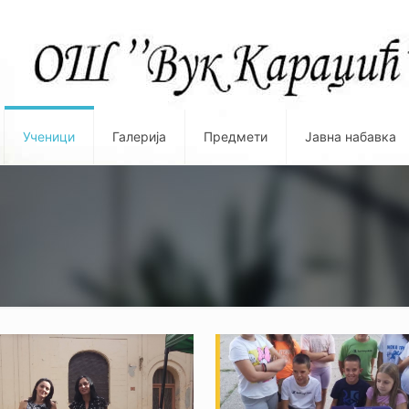
Ученици
Галерија
Предмети
Јавна набавка