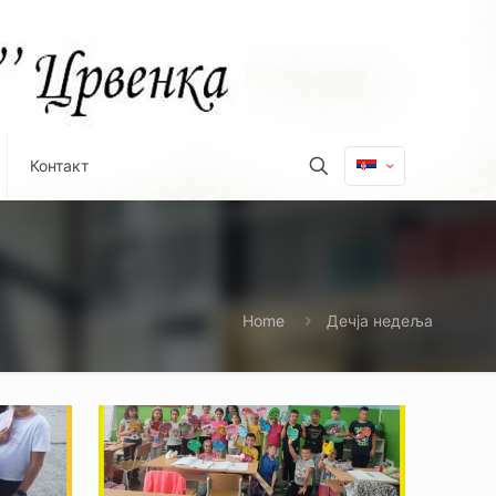
Контакт
Home
Дечја недеља