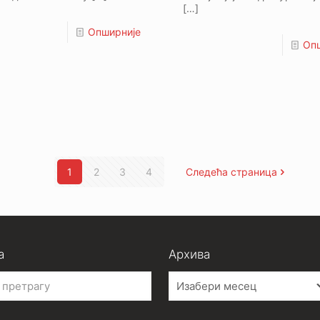
[…]
Опширније
Оп
1
2
3
4
Следећа страница
а
Архива
Архива