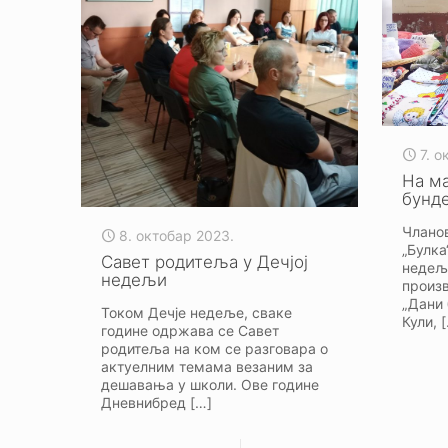
7. 
На м
бунде
Члано
8. октобар 2023.
„Булка
Савет родитеља у Дечјој
недељ
недељи
произв
„Дани 
Током Дечје недеље, сваке
Кули,
[
године одржава се Савет
родитеља на ком се разговара о
актуелним темама везаним за
дешавања у школи. Ове године
Дневнибред
[…]