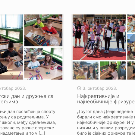
октобар 2023.
3. октобар 2023.
тски дан и дружње са
Најкреативније и
тељима
најнеобичније фризуре
њи дан посвећен је спорту
Другог дана Дечје недеље
жењу са родитељима. У
бирали смо најкреативније 
ј“ школи, међу одељењима,
најнеобичније фризуре. И у
зоване су разне спортске
нижим и у вишим разреди
 надметања и то у
[…]
било је сјајних фризура те 