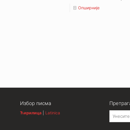
Опширније
Избор писма
Претраг
Ћирилица
|
Latinica