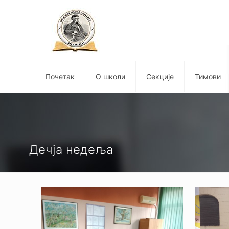
Почетак
О школи
Секције
Тимови
Дечја недеља