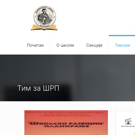
Почетак
О школи
Секције
Тимови
Тим за ШРП