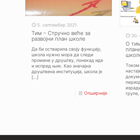
5. септембар 2021.
Тим – Стручно веће за
30.
развојни план школе
O тим
Да би остварила своју функцију,
плани
школа нужно мора да следи
школ
промене у друштву, понекад иде
Tоком
и испред њих. Као значајна
настај
друштвена институција, школа је
докуме
[…]
период
изради
Опширније
групе,