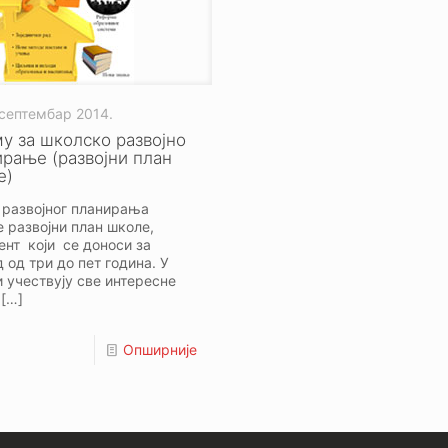
 септембар 2014.
у за школско развојно
рање (развојни план
е)
 развојног планирања
е развојни план школе,
нт који се доноси за
 од три до пет година. У
 учествују све интересне
[…]
Опширније