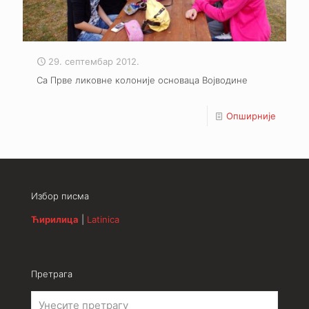
29. септембар 2012.
Са Прве ликовне колоније основаца Војводине
Опширније
Избор писма
Ћирилица
|
Latinica
Претрага