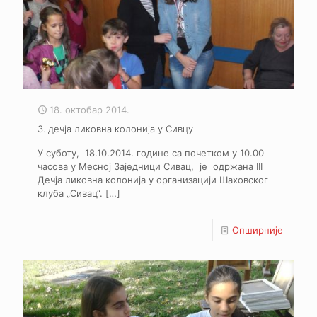
18. октобар 2014.
3. дечја ликовна колонија у Сивцу
У суботу, 18.10.2014. године са почетком у 10.00
часова у Месној Заједници Сивац, је одржана III
Дечја ликовна колонија у организацији Шаховског
клуба „Сивац“.
[…]
Опширније