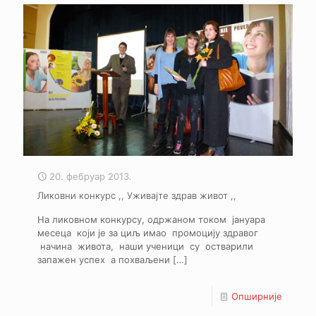
20. фебруар 2013.
Ликовни конкурс ,, Уживајте здрав живот ,,
На ликовном конкурсу, oдржаном током јануара
месеца који је за циљ имао промоцију здравог
начина живота, наши ученици су остварили
запажен успех а похваљени
[…]
Опширније