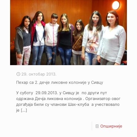
29. октобар 2013.
Пехар са 2. дечје ликовне колоније у Сивцу
У суботу 29.09.2013. у Сивцу је по други пут
одржана Дечја ликовна колонија . Организатор овог
догађаја били су чланови Шах-клуба а учествовало
је
[…]
Опширније