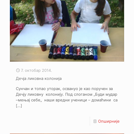
7. октобар 2014.
Дечја ликовна колонија
Сунчан и топао уторак, освануо је као поручен за
Дечју ликовну колонију. Под слоганом „Буди мудар
–мењај себе„ наши вредни ученици – домаћини са
[…]
Опширније