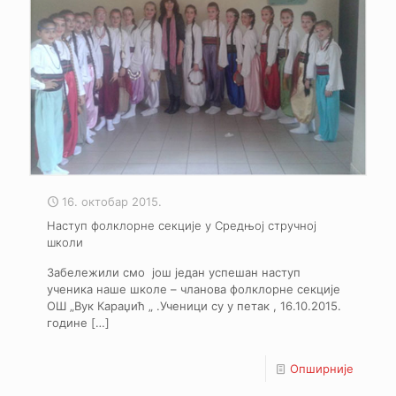
16. октобар 2015.
Наступ фолклорне секције у Средњој стручној
школи
Забележили смо још један успешан наступ
ученика наше школе – чланова фолклорне секције
ОШ „Вук Караџић „ .Ученици су у петак , 16.10.2015.
године
[…]
Опширније