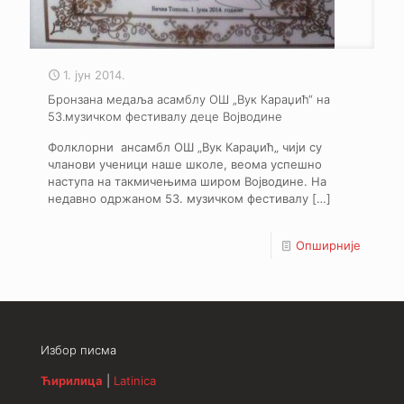
1. јун 2014.
Бронзана медаља асамблу ОШ „Вук Караџић“ на
53.музичком фестивалу деце Војводине
Фолклорни ансамбл ОШ „Вук Караџић„ чији су
чланови ученици наше школе, веома успешно
наступа на такмичењима широм Војводине. На
недавно одржаном 53. музичком фестивалу
[…]
Опширније
Избор писма
Ћирилица
|
Latinica