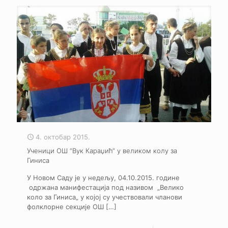
4. октобар 2015.
Ученици ОШ “Вук Караџић“ у великом колу за
Гиниса
У Новом Саду је у недељу, 04.10.2015. године
одржана манифестација под називом „Велико
коло за Гиниса„ у којој су учествовали чланови
фолклорне секције ОШ
[…]