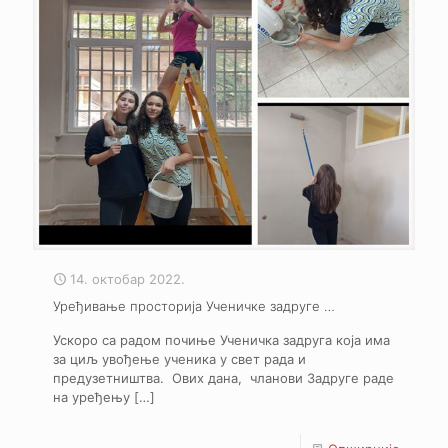
14. октобар 2022.
Уређивање просторија Ученичке задруге …
Ускоро са радом почиње Ученичка задруга која има
за циљ увођење ученика у свет рада и
предузетништва. Ових дана, чланови Задруге раде
на уређењу
[…]