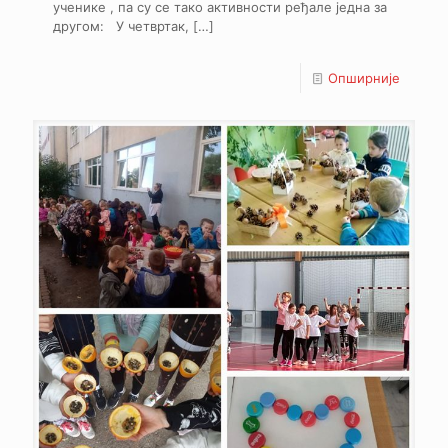
ученике , па су се тако активности ређале једна за
другом: У четвртак,
[…]
Опширније