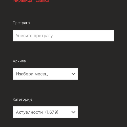
Ћирилица
|
Latinica
Претрага
Архива
Архива
Категорије
Категорије