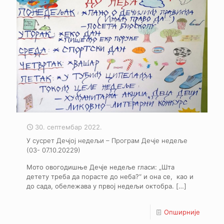
30. септембар 2022.
У сусрет Дечјој недељи – Програм Дечје недеље
(03- 07.10.20229)
Мото овогодишње Дечје недеље гласи: „Шта
детету треба да порасте до неба?“ и она се, као и
до сада, обележава у првој недељи октобра.
[…]
Опширније