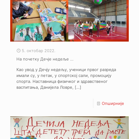
5. октобар 2022.
На почетку Дечје недеље …
Као увод у Дечју недељу, ученици првог разреда
имали су, у петак, у спортској сали, промоцију
спорта. Наставница физичког и здравственог
васпитања, Данијела Ловре,
[…]
Опширније