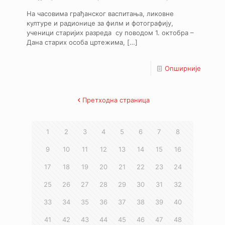
На часовима грађанског васпитања, ликовне
културе и радионице за филм и фотографију,
ученици старијих разреда су поводом 1. октобра –
Дана старих особа цртежима,
[…]
Опширније
Претходна страница
1
2
3
4
5
6
7
8
9
10
11
12
13
14
15
16
17
18
19
20
21
22
23
24
25
26
27
28
29
30
31
32
33
34
35
36
37
38
39
40
41
42
43
44
45
46
47
48