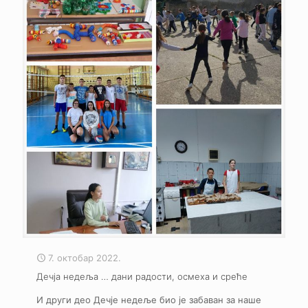
7. октобар 2022.
Дечја недеља … дани радости, осмеха и среће
И други део Дечје недеље био је забаван за наше