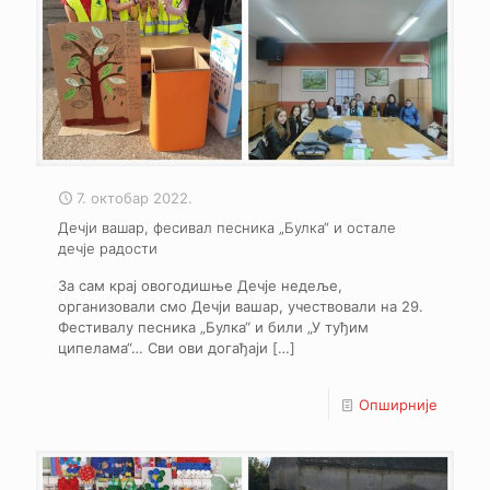
7. октобар 2022.
Дечји вашар, фесивал песника „Булка“ и остале
дечје радости
За сам крај овогодишње Дечје недеље,
организовали смо Дечји вашар, учествовали на 29.
Фестивалу песника „Булка“ и били „У туђим
ципелама“… Сви ови догађаји
[…]
Опширније