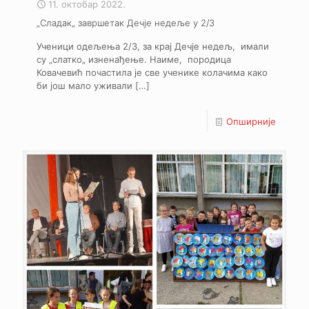
11. октобар 2022.
„Сладак„ завршетак Дечје недеље у 2/3
Ученици одељења 2/3, за крај Дечје недељ, имали
су „слатко„ изненађење. Наиме, породица
Ковачевић почастила је све ученике колачима како
би још мало уживали
[…]
Опширније