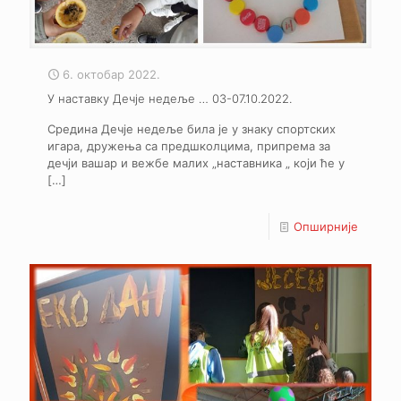
6. октобар 2022.
У наставку Дечје недеље … 03-07.10.2022.
Средина Дечје недеље била је у знаку спортских
игара, дружења са предшколцима, припрема за
дечји вашар и вежбе малих „наставника „ који ће у
[…]
Опширније