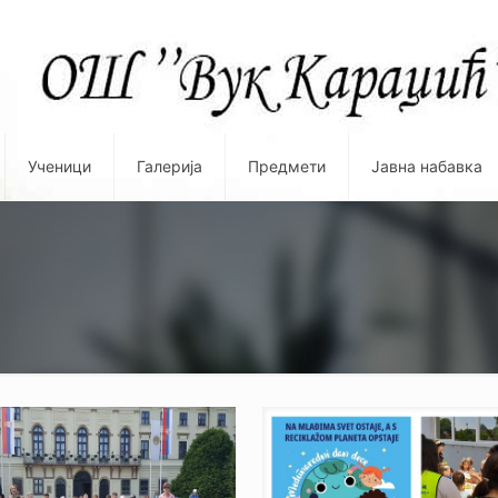
Ученици
Галерија
Предмети
Јавна набавка