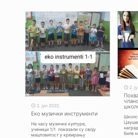
2. ј
Похв
члан
2. јун 2022.
школ
Еко музички инструменти
Школс
Цауше
На часу музичке културе,
наград
ученици 1/1 показали су своју
биле н
маштовитост у креирању