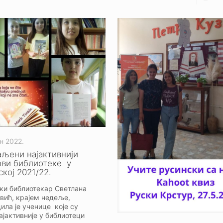
ун 2022.
аљени најактивнији
ови библиотеке у
ској 2021/22.
ки библиотекар Светлана
вић, крајем недеље,
ила је ученице које су
ајактивније у библиотеци