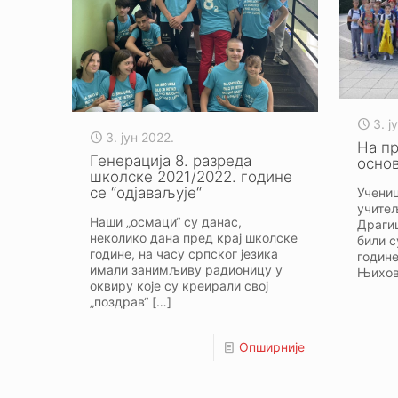
3. ј
3. јун 2022.
На пр
Генерација 8. разреда
осно
школске 2021/2022. године
се “одјаваљује“
Учениц
учите
Наши „осмаци“ су данас,
Драгиц
неколико дана пред крај школске
били с
године, на часу српског језика
године
имали занимљиву радионицу у
Њихо
оквиру које су креирали свој
„поздрав“
[…]
Опширније