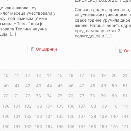
школској 2025/26. год
ци наше школе су
Свечана додела признања, к
еклог месеца учествовали у
најуспешнијим ученицима, 
рсу под називом „У име
сваке године уручила дире
 мира – Тесла“ који је
школе, Наташа Ђерић, одрж
изовала Теслина научна
пред сам завршетак 2.
ија.
[…]
полугодишта и
[…]
Опширније
Оп
10
11
12
13
14
15
16
17
18
19
20
21
40
41
42
43
44
45
46
47
48
49
50
51
70
71
72
73
74
75
76
77
78
79
80
81
100
101
102
103
104
105
106
107
108
109
110
111
130
131
132
133
134
135
136
137
138
139
140
141
160
161
162
163
164
165
166
167
168
169
170
171