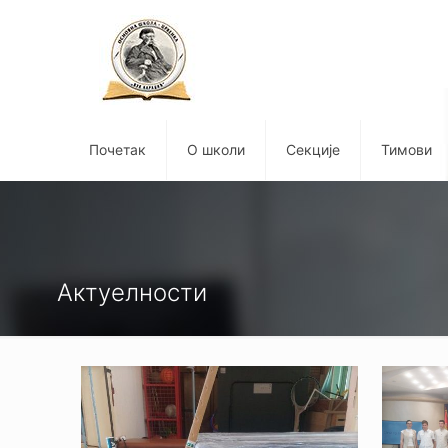
Почетак
О школи
Секције
Тимови
Актуелности