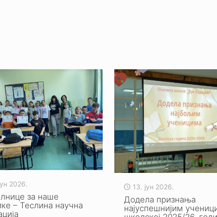
јун 2026.
13. јун 2026.
алнице за наше
Додела признања
ке – Теслина научна
најуспешнијим учениц
ација