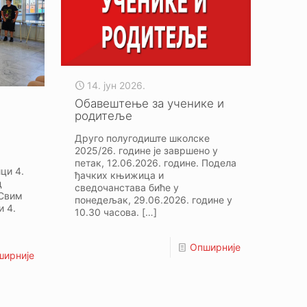
14. јун 2026.
Обавештење за ученике и
родитеље
Друго полугодиште школске
2025/26. године је завршено у
петак, 12.06.2026. године. Подела
ци 4.
ђачких књижица и
д
сведочанстава биће у
 Свим
понедељак, 29.06.2026. године у
и 4.
10.30 часова.
[…]
Опширније
ширније