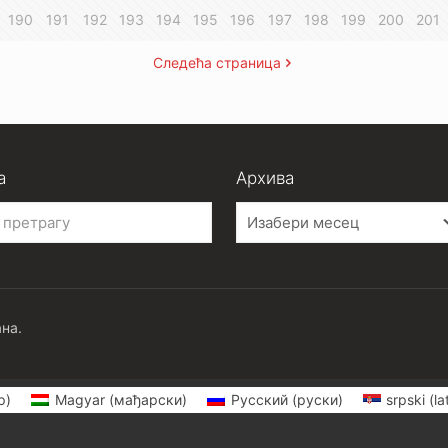
190
191
192
193
194
195
196
197
198
199
200
201
Следећа страница
а
Архива
Архива
на.
р)
Magyar
(
мађарски
)
Русский
(
руски
)
srpski (la