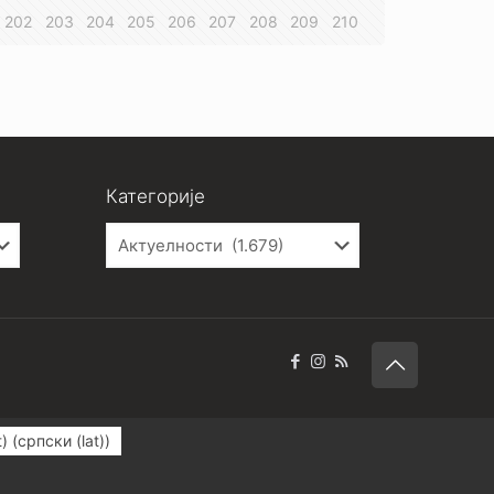
202
203
204
205
206
207
208
209
210
Категорије
Категорије
t)
(
српски (lat)
)