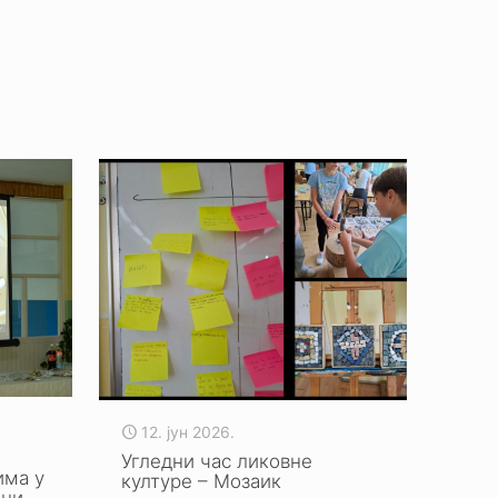
12. јун 2026.
Угледни час ликовне
има у
културе – Мозаик