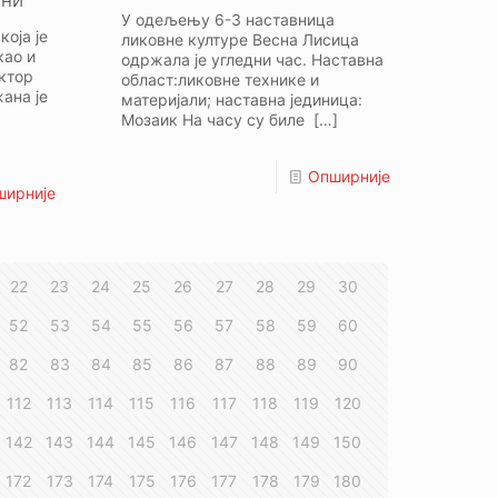
ини
У одељењу 6-3 наставница
оја је
ликовне културе Весна Лисица
као и
одржала је угледни час. Наставна
ктор
област:ликовне технике и
ана је
материјали; наставна јединица:
Мозаик На часу су биле
[…]
Опширније
ширније
22
23
24
25
26
27
28
29
30
52
53
54
55
56
57
58
59
60
82
83
84
85
86
87
88
89
90
112
113
114
115
116
117
118
119
120
142
143
144
145
146
147
148
149
150
172
173
174
175
176
177
178
179
180