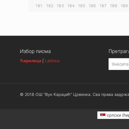
181
182
183
184
185
186
187
188
189
Избор писма
Претраг
Ћирилица
|
Latinica
© 2018 ОШ ''Вук Караџић'' Црвенка. Сва права задржа
српски (ћи