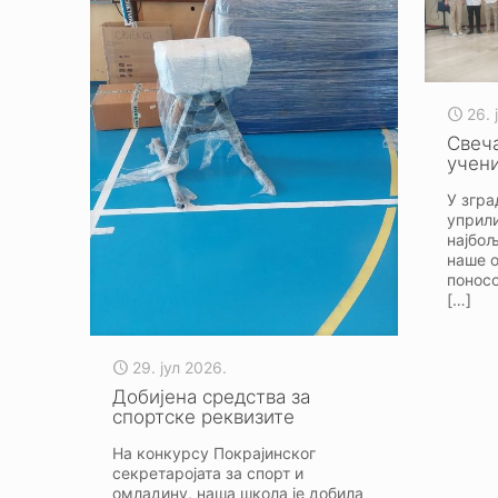
26. 
Свеч
учен
У згра
уприли
најбољ
наше 
поносо
[…]
29. јул 2026.
Добијена средства за
спортске реквизите
На конкурсу Покрајинског
секретаројата за спорт и
омладину, наша школа је добила