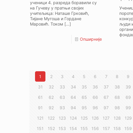
ученици 4. разреда боравили су
на Гучеву у пратњи својих
Учени
учитељица: Наташе Грковић,
порот
Тијане Мугоша и Гордане
конку
Маровић. Током
[…]
људи и
орган
фондац
Опширније
1
2
3
4
5
6
7
8
9
31
32
33
34
35
36
37
38
39
61
62
63
64
65
66
67
68
69
91
92
93
94
95
96
97
98
99
121
122
123
124
125
126
127
128
129
151
152
153
154
155
156
157
158
159