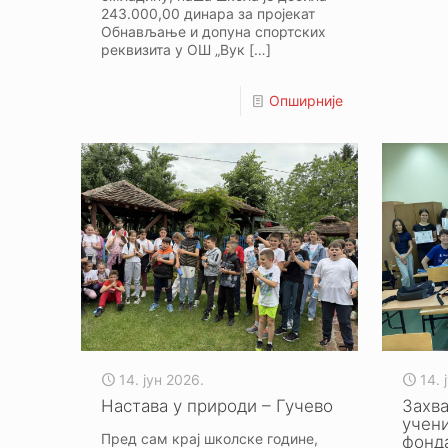
243.000,00 динара за пројекат
Обнављање и допуна спортских
реквизита у ОШ „Вук
[…]
Опширније
14. јун 2026.
14. 
Настава у природи – Гучево
Захв
учени
Пред сам крај школске године,
фонд