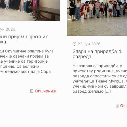
јун 2026.
ани пријем најбољих
ика
22. јун 2026.
Завршна приредба 4.
ди Скупштине општине Кула
разреда
чен је свечани пријем за
е ученике са територије
На завршној приредби, у
општине. Са великим
присуству родитеља, учени
м делимо вест да је Сара
разреда опростили су се о
учитељице Тијане Мугоша.
ученицима који су завршил
Опширније
разред желимо
[…]
Оп