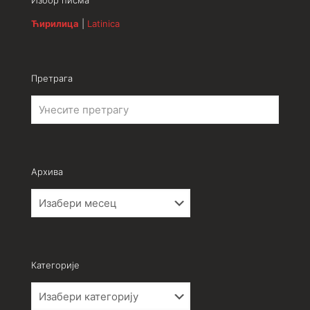
Избор писма
Ћирилица
|
Latinica
Претрага
Архива
Архива
Категорије
Категорије