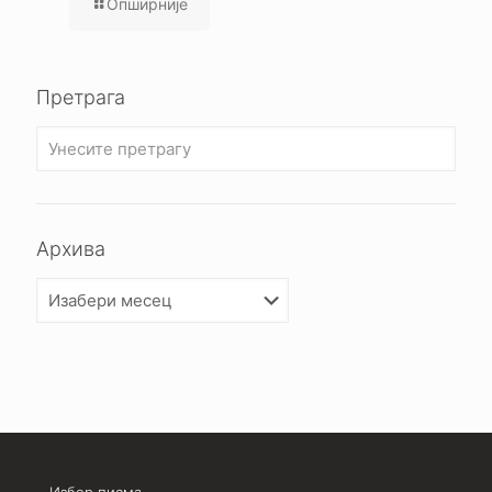
Опширније
Претрага
Архива
Архива