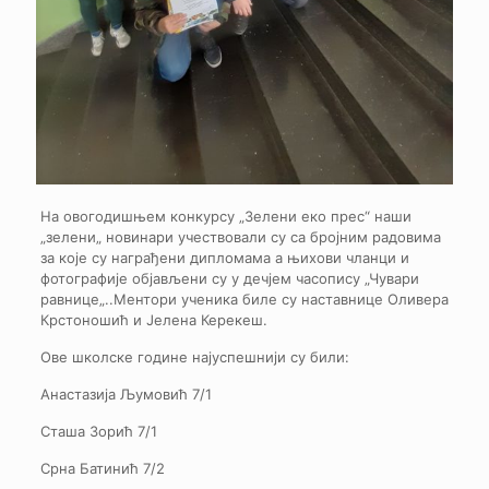
На овогодишњем конкурсу „Зелени еко прес“ наши
„зелени„ новинари учествовали су са бројним радовима
за које су награђени дипломама а њихови чланци и
фотографије објављени су у дечјем часопису „Чувари
равнице„..Ментори ученика биле су наставнице Оливера
Крстоношић и Јелена Керекеш.
Ове школске године најуспешнији су били:
Анастазија Љумовић 7/1
Сташа Зорић 7/1
Срна Батинић 7/2