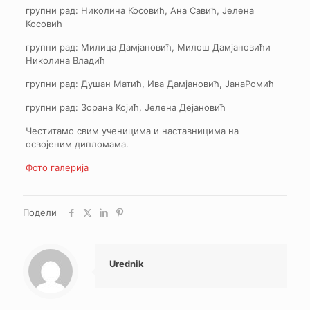
групни рад: Николина Косовић, Ана Савић, Јелена
Косовић
групни рад: Милица Дамјановић, Милош Дамјановићи
Николина Владић
групни рад: Душан Матић, Ива Дамјановић, ЈанаРомић
групни рад: Зорана Којић, Јелена Дејановић
Честитамо свим ученицима и наставницима на
освојеним дипломама.
Фото галерија
Подели
Urednik