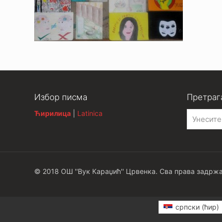
Избор писма
Претраг
Ћирилица
|
Latinica
© 2018 ОШ ''Вук Караџић'' Црвенка. Сва права задржа
српски (ћир)