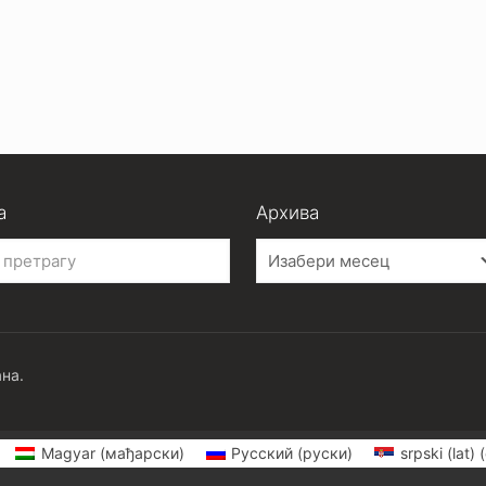
а
Архива
Архива
на.
Magyar
(
мађарски
)
Русский
(
руски
)
srpski (lat)
(