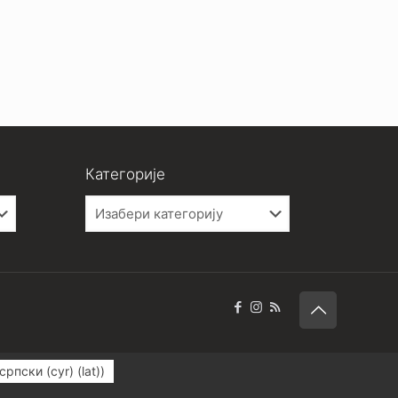
Категорије
Категорије
српски (cyr) (lat)
)