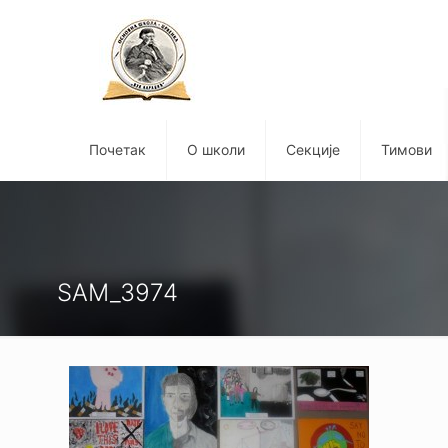
Почетак
О школи
Секције
Тимови
SAM_3974