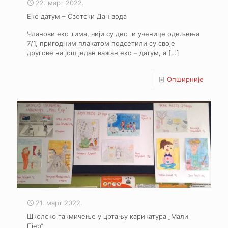
22. март 2022.
Еко датум – Светски Дан вода
Чланови еко тима, чији су део и ученице одељења
7/1, пригодним плакатом подсетили су своје
другове на још један важан еко – датум, а
[…]
Опширније
21. март 2022.
Школско такмичење у цртању карикатура „Мали
Пјер“