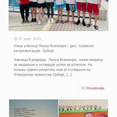
27. март 2022.
Наша ученица Ленка Козомора – део пливачке
репрезентације Србије
Ученица 8.разреда, Ленка Козомора, ниже медаљу
за медаљом и остварује успех за успехом. На
основу сјајних резултата које је остварила на
Отвореном првенству Србије,
[…]
Опширније