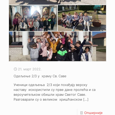
21. март 2022.
Одељење 2/3 у храму Св. Саве
Ученици одељења 2/3 који похађају верску
наставу искористили су прве дане пролећа и са
вероучитељком обишли храм Светог Саве.
Разговарали су о великом хришћанском
[…]
Опширније