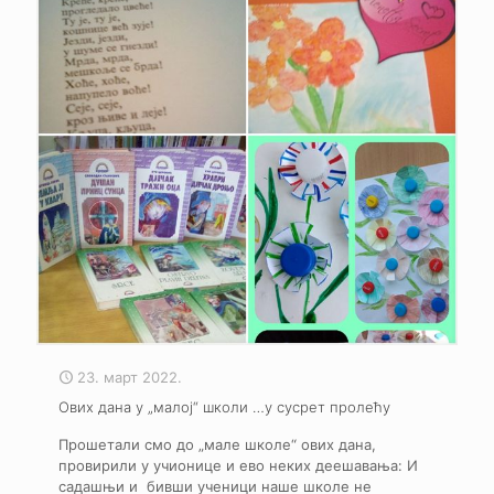
23. март 2022.
Ових дана у „малој“ школи …у сусрет пролећу
Прошетали смо до „мале школе“ ових дана,
провирили у учионице и ево неких деешавања: И
садашњи и бивши ученици наше школе не