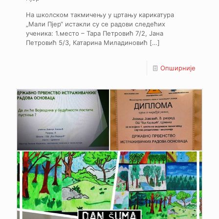
На школском такмичењу у цртању карикатура
„Мали Пјер“ истакли су се радови следећих
ученика: 1.место – Тара Петровић 7/2, Јана
Петровић 5/3, Катарина Миладиновић
[…]
Опширније