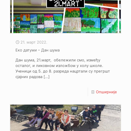
21. март 2022.
Еко датуми – Дан шума
Дан шума, 21.март, обележили смо, између
осталог, и ликовном изложбом у холу школе.
Ученици од 5. до 8. разреда нацртали су прегршт
сјајних радова
[…]
Опширније