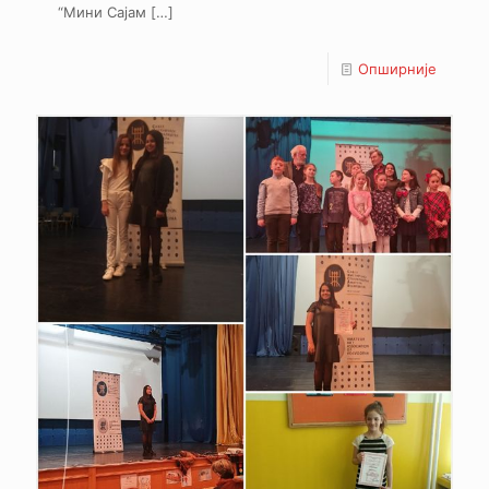
“Мини Сајам
[…]
Опширније