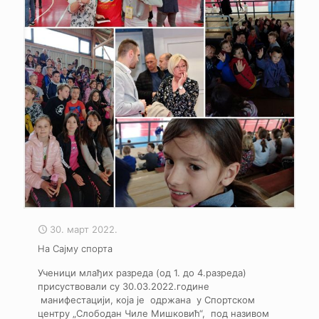
30. март 2022.
На Сајму спорта
Ученици млађих разреда (од 1. до 4.разреда)
присуствовали су 30.03.2022.године
манифестацији, која је одржана у Спортском
центру „Слободан Чиле Мишковић“, под називом