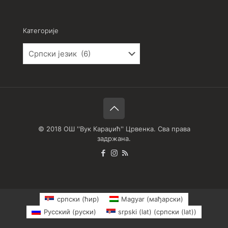
Категорије
Категорије
© 2018 ОШ ''Вук Караџић'' Црвенка. Сва права
задржана.
српски (ћир)
Magyar
(
мађарски
)
Русский
(
руски
)
srpski (lat)
(
српски (lat)
)