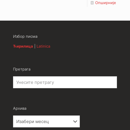
Опширније
Избор писма
Ћирилица
|
Latinica
Претрага
Архива
Архива