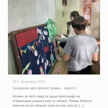
9. децембар 2025.
На једном часу српског језика…. код 6-2
Колико је лепо када се деца препознају на
страницама романа који су читали. Роман Анђеле
Нанети им је натерао сузе на очи, али их
[…]