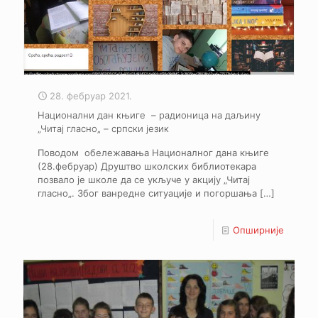
28. фебруар 2021.
Национални дан књиге – радионица на даљину
„Читај гласно„ – српски језик
Поводом обележавања Националног дана књиге
(28.фебруар) Друштво школских библиотекара
позвало је школе да се укључе у акцију „Читај
гласно„. Због ванредне ситуације и погоршања
[…]
Опширније