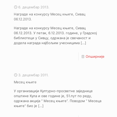
6. децембар 2013.
Награде на конкурсу Месец књиге, Сивац
06.12.2013.
Награде на конкурсу Месец књиге, Сивац
06.12.2013. У петак, 6.12.2013. године, у Градској
библиотеци у Сивцу, одржана је свечаност и
додела награда најбољим учесницима
[…]
Опширније
3. децембар 2011.
Месец књиге
У организацији Културно-просветне заједнице
општине Кула и ове године је, 51.пут по реду,
одржана акција “ Месец књиге“. Поводом “ Месеца
књиге“ био је
[…]