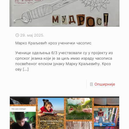
29. мај 2025.
Марко Краљевић кроз ученички часопис
Ученици одељења 6/3 учествовали су у пројекту из
српског језика који је за циљ имао израду часописа
посвећеног епском јунаку Марку Краљевићу. Кроз
ову
[…]
Опширније