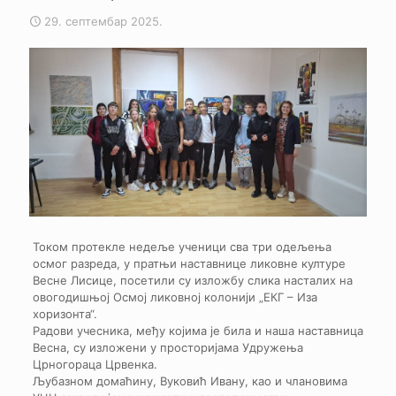
29. септембар 2025.
Током протекле недеље ученици сва три одељења
осмог разреда, у пратњи наставнице ликовне културе
Весне Лисице, посетили су изложбу слика насталих на
овогодишњој Осмој ликовној колонији „ЕКГ – Иза
хоризонта“.
Радови учесника, међу којима је била и наша наставница
Весна, су изложени у просторијама Удружења
Црногораца Црвенка.
Љубазном домаћину, Вуковић Ивану, као и члановима