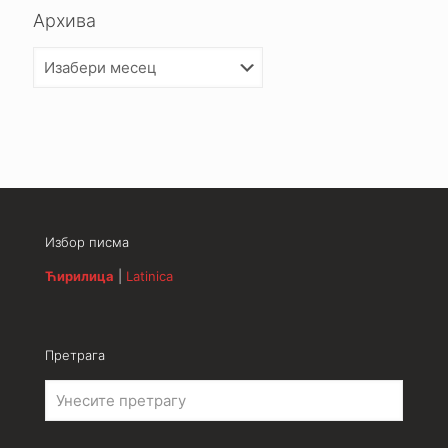
Архива
Архива
Избор писма
Ћирилица
|
Latinica
Претрага