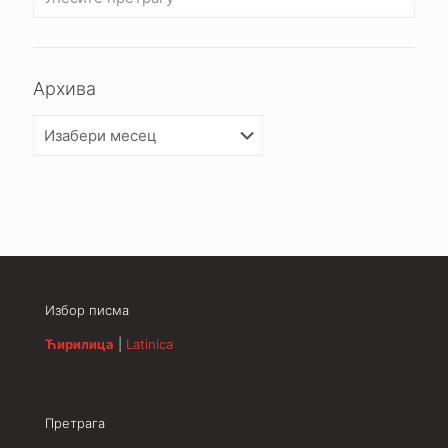
Архива
Архива
Избор писма
Ћирилица
|
Latinica
Претрага