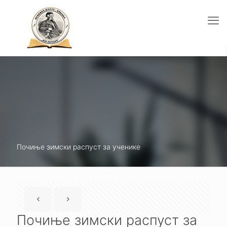
Почиње зимски распуст за ученике
Почиње зимски распуст за