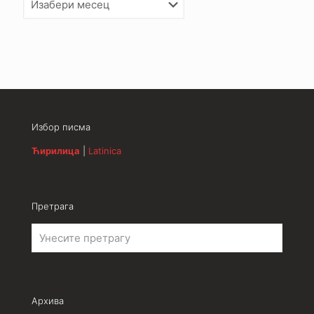
Избор писма
Ћирилица
|
Latinica
Претрага
Архива