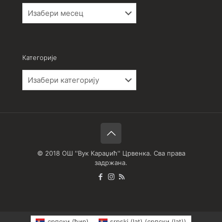
Архива
Категорије
Категорије
© 2018 ОШ ''Вук Караџић'' Црвенка. Сва права
задржана.
српски (ћир)
srpski (lat)
(
српски (lat)
)