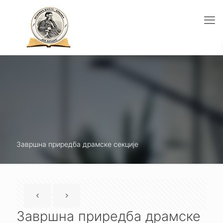
Завршна приредба драмске секције
Завршна приредба драмске