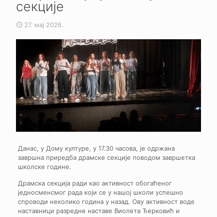
секције
27. мај 2026.
Данас, у Дому културе, у 17.30 часова, је одржана
завршна приредба драмске секције поводом завршетка
школске године.
Драмска секцијa ради као активност обогаћеног
једносменсмог рада који се у нашој школи успешно
спроводи неколико година у назад. Ову активност воде
наставници разредне наставе Виолета Ђерковић и