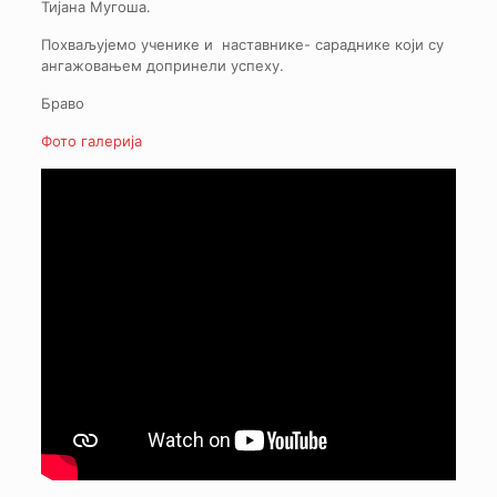
Тијана Мугоша.
Похваљујемо ученике и наставнике- сараднике који су
ангажовањем допринели успеху.
Браво
Фото галерија