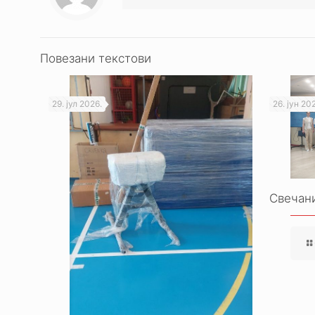
Повезани текстови
29. јул 2026.
26. јун 20
Свечани