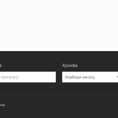
а
Архива
Архива
на.