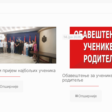
26.
14. јун 2026.
 пријем најбољих ученика
Обавештење за ученик
родитеље
Опширније
Опширније