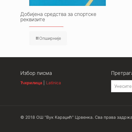
Добијена средства за спортске
реквизите
Опширније
Избор писма
Претраг
Ћирилица
|
Latinica
© 2018 ОШ ''Вук Караџић'' Црвенка. Сва права задржа