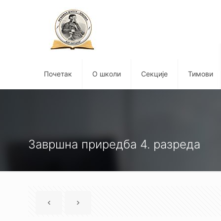
Почетак
О школи
Секције
Тимови
Завршна приредба 4. разреда