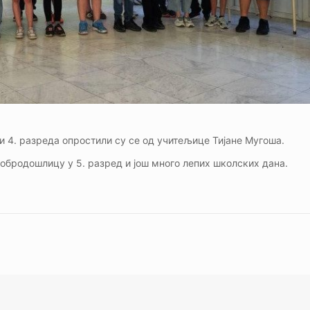
 4. разреда опростили су се од учитељице Тијане Мугоша.
обродошлицу у 5. разред и још много лепих школских дана.