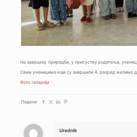
На завршној приредби, у присуству родитеља, ученици
Свим ученицима који су завршили 4. разред желимо д
Фото галерија
Подели
Urednik