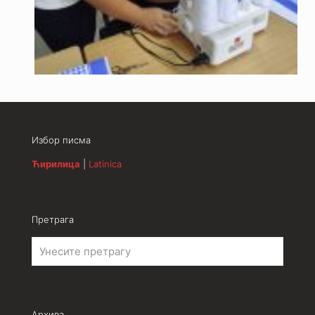
Избор писма
Ћирилица
|
Latinica
Претрага
Архива