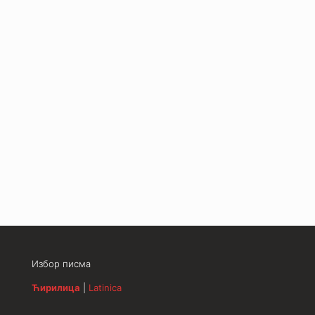
Избор писма
Ћирилица
|
Latinica