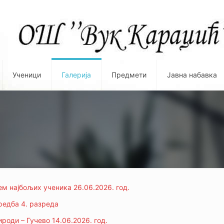
Ученици
Галерија
Предмети
Јавна набавка
ем најбољих ученика 26.06.2026. год.
едба 4. разреда
роди – Гучево 14.06.2026. год.