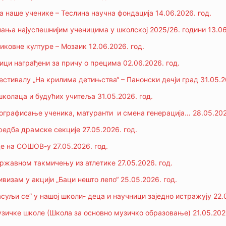
а наше ученике – Теслина научна фондација 14.06.2026. год.
ања најуспешнијим ученицима у школској 2025/26. години 13.06
иковне културе – Мозаик 12.06.2026. год.
ици награђени за причу о прецима 02.06.2026. год.
естивалу „На крилима детињства“ – Панонски дечји град 31.05.2
колаца и будућих учитеља 31.05.2026. год.
графисање ученика, матуранти и смена генерација… 28.05.202
едба драмске секције 27.05.2026. год.
 на СОШОВ-у 27.05.2026. год.
Државном такмичењу из атлетике 27.05.2026. год.
визам у акцији „Баци нешто лепо“ 25.05.2026. год.
суљи се“ у нашој школи- деца и научници заједно истражују 22.0
зичке школе (Школа за основно музичко образовање) 21.05.2026