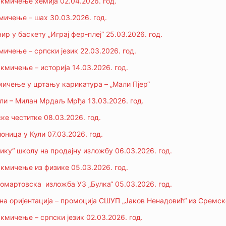
кмичење хемија 02.04.2026. год.
ичење – шах 30.03.2026. год.
р у баскету „Играј фер-плеј“ 25.03.2026. год.
ичење – српски језик 22.03.2026. год.
кмичење – историја 14.03.2026. год.
ичење у цртању карикатура – „Мали Пјер“
ли – Милан Мрдаљ Мрђа 13.03.2026. год.
е честитке 08.03.2026. год.
оница у Кули 07.03.2026. год.
лику“ школу на продајну изложбу 06.03.2026. год.
кмичење из физике 05.03.2026. год.
омартовска изложба УЗ „Булка“ 05.03.2026. год.
а оријентација – промоција СШУП „Јаков Ненадовић“ из Сремск
кмичењe – српски језик 02.03.2026. год.