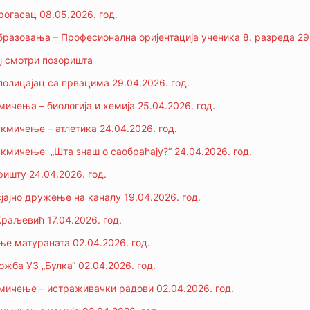
рогасац 08.05.2026. год.
бразовања – Професионална оријентација ученика 8. разреда 29.
ој смотри позоришта
полицајац са првацима 29.04.2026. год.
ичења – биологија и хемија 25.04.2026. год.
кмичење – атлетика 24.04.2026. год.
кмичење „Шта знаш о саобраћају?“ 24.04.2026. год.
ришту 24.04.2026. год.
сјајно дружење на каналу 19.04.2026. год.
Краљевић 17.04.2026. год.
е матураната 02.04.2026. год.
жба УЗ „Булка“ 02.04.2026. год.
ичење – истраживачки радови 02.04.2026. год.