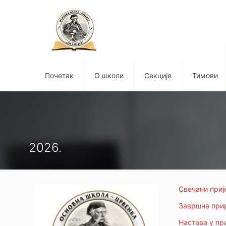
Почетак
О школи
Секције
Тимови
2026.
Свечани приј
Завршна прир
Настава у при