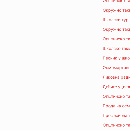
Општинско та
Окружно такм
Школски турни
Окружно такм
Општинско та
Школско такм
Песник у шко
Осмомартовск
Ликовна ради
Дођите у „ве
Општинско та
Продајна осм
Професионалн
Општинскo та