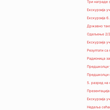
Три награде 
Екскурзија уч
Екскурзија 6
Државно такм
Одељење 2/2 
Екскурзија уч
Резултати са
Радионица за 
Предшколци у
Предшколци н
5. разред на 
Презентација
Екскурзија уч
Недеља сећањ