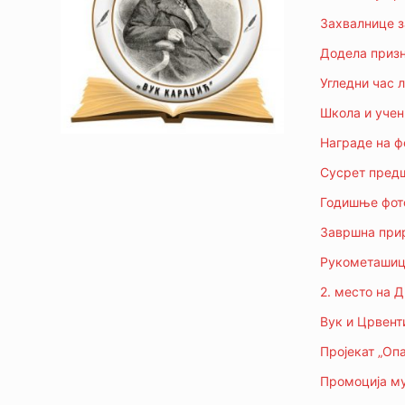
Захвалнице з
Додела призн
Угледни час л
Школа и учен
Награде на ф
Сусрет предш
Годишње фото
Завршна прир
Рукометашице
2. место на 
Вук и Црвенти
Пројекат „Опа
Промоција му