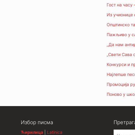
Гост на часу 
Из учионице с
Општинско та
Пажљиво у са
„Да нам анти
„Свети Сава о
Конкурси и п
Најлепше пес
Промоција рук
Поново у шко
Избор писма
Претраг
Ћирилица
|
Latinica