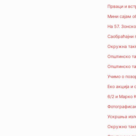
Прваци и вст
Мини сајам о
На 57. Зонск
Саобраћајни 
Окружнa такм
Општинско та
Општинско та
Учимо о позо
Еко акција и 
6/2 и Марко 
Фотографисањ
Ускршња изло
Окружно такм