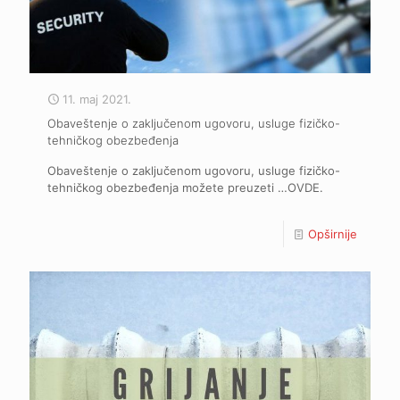
11. maj 2021.
Obaveštenje o zaključenom ugovoru, usluge fizičko-
tehničkog obezbeđenja
Obaveštenje o zaključenom ugovoru, usluge fizičko-
tehničkog obezbeđenja možete preuzeti …OVDE.
Opširnije