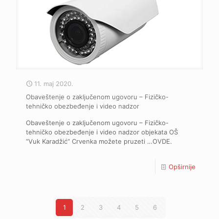
11. maj 2020.
Obaveštenje o zaključenom ugovoru – Fizičko-
tehničko obezbeđenje i video nadzor
Obaveštenje o zaključenom ugovoru – Fizičko-
tehničko obezbeđenje i video nadzor objekata OŠ
“Vuk Karadžić“ Crvenka možete pruzeti …OVDE.
Opširnije
1
2
3
4
5
6