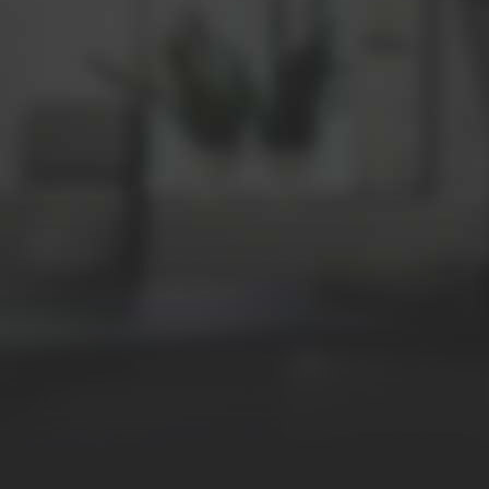
Питајте ПП
Драги ученици,можда нисте знали, али успех у учењу
зависи од тога како се учи ново градиво.
SkyDrive
Припреме за час.