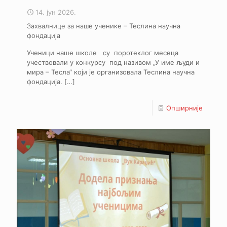
14. јун 2026.
Захвалнице за наше ученике – Теслина научна
фондација
Ученици наше школе су поротеклог месеца
учествовали у конкурсу под називом „У име људи и
мира – Тесла“ који је организовала Теслина научна
фондација.
[…]
Опширније