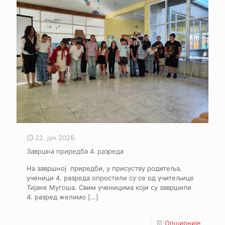
22. јун 2026.
Завршна приредба 4. разреда
На завршној приредби, у присуству родитеља,
ученици 4. разреда опростили су се од учитељице
Тијане Мугоша. Свим ученицима који су завршили
4. разред желимо
[…]
Опширније