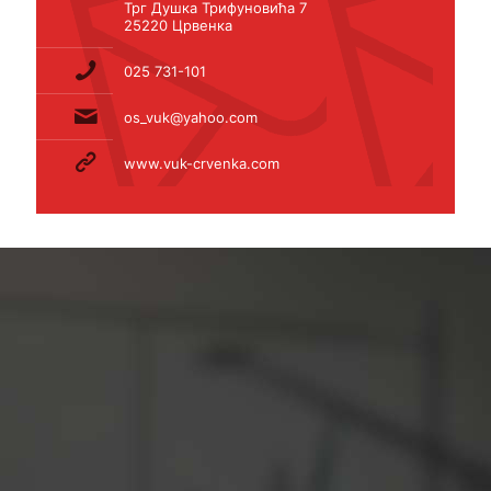
Трг Душка Трифуновића 7
25220 Црвенка
025 731-101
os_vuk@yahoo.com
www.vuk-crvenka.com
Основна школа ''Вук
Караџић''
Црвенка
Трг Душка Трифуновића број 7