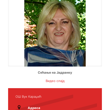
Сећање на Јадранку
Видео слајд
ОШ Вук Караџић
Адреса