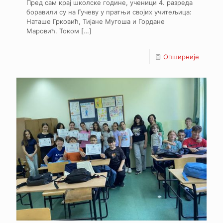
Пред сам крај школске године, ученици 4. разреда
боравили су на Гучеву у пратњи својих учитељица:
Наташе Грковић, Тијане Мугоша и Гордане
Маровић. Током
[…]
Опширније