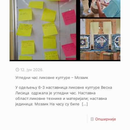
12. јун 2026.
Угледни час ликовне културе – Мозаик
У одељењу 6-3 наставница ликовне културе Весна
Лисица одржала је угледни час. Наставна
област:ликовне технике и материјали; наставна
јединица: Мозаик На часу су биле
[…]
Опширније