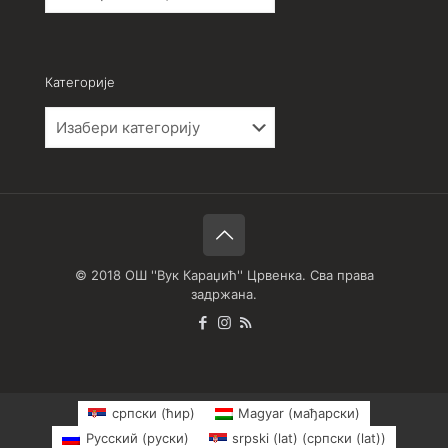
Категорије
Категорије
© 2018 ОШ ''Вук Караџић'' Црвенка. Сва права
задржана.
српски (ћир)
Magyar
(
мађарски
)
Русский
(
руски
)
srpski (lat)
(
српски (lat)
)