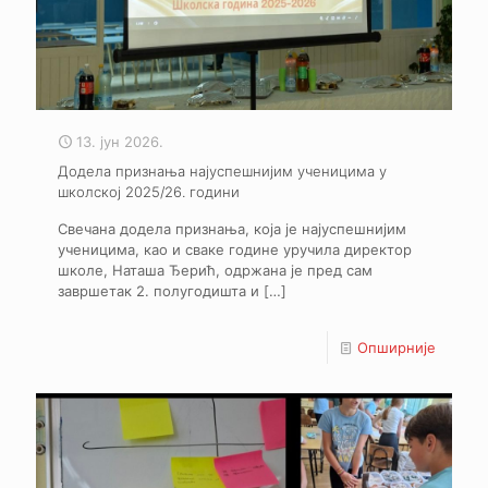
13. јун 2026.
Додела признања најуспешнијим ученицима у
школској 2025/26. години
Свечана додела признања, која је најуспешнијим
ученицима, као и сваке године уручила директор
школе, Наташа Ђерић, одржана је пред сам
завршетак 2. полугодишта и
[…]
Опширније