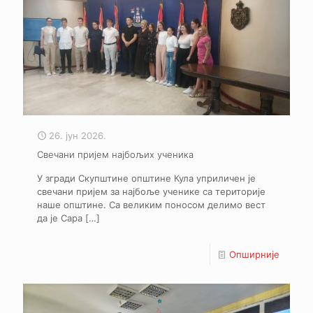
26. јун 2026.
Свечани пријем најбољих ученика
У згради Скупштине општине Кула уприличен је
свечани пријем за најбоље ученике са територије
наше општине. Са великим поносом делимо вест
да је Сара
[…]
Опширније