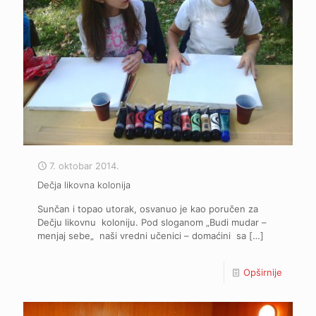
7. oktobar 2014.
Dečja likovna kolonija
Sunčan i topao utorak, osvanuo je kao poručen za
Dečju likovnu koloniju. Pod sloganom „Budi mudar –
menjaj sebe„ naši vredni učenici – domaćini sa
[…]
Opširnije