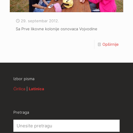
29. septembar 2012.
Sa Prve likovne kolonije osnovaca Vojvodine
Opširnije
Izbor pisma
Ćirilica
|
Latinica
Pretraga