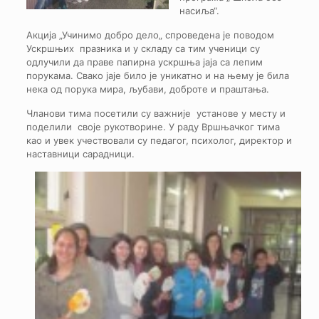
насиља“.
Акција „Учинимо добро дело„ спроведена је поводом
Ускршњих празника и у складу са тим ученици су
одлучили да праве папирна ускршња јаја са лепим
порукама. Свако јаје било је уникатно и на њему је била
нека од порука мира, љубави, доброте и праштања.
Чланови тима посетили су важније установе у месту и
поделили своје рукотворине. У раду Вршњачког тима
као и увек учествовали су педагог, психолог, директор и
наставници сарадници.