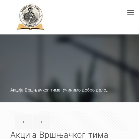
Акција Вршњачког тима „Учинимо добро дело„
Акција Вршњачког тима