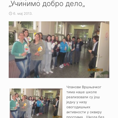
„Учинимо добро дело„
6. мај 2013.
Чланови Вршњачког
тима наше школе
реализовали су још
једну у низу
овогодишњих
активности у оквиру
програма „ Школа без